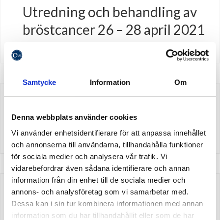
Utredning och behandling av
bröstcancer 26 – 28 april 2021
Samtycke
Information
Om
5th Nordic Pathology Meeting
– Sweden 2019
Denna webbplats använder cookies
Vi använder enhetsidentifierare för att anpassa innehållet
och annonserna till användarna, tillhandahålla funktioner
för sociala medier och analysera vår trafik. Vi
vidarebefordrar även sådana identifierare och annan
information från din enhet till de sociala medier och
C-kurs i Palliativ Medicin –
annons- och analysföretag som vi samarbetar med.
Dessa kan i sin tur kombinera informationen med annan
Umeå 4-8 febr 2019 – 3
information som du har tillhandahållit eller som de har