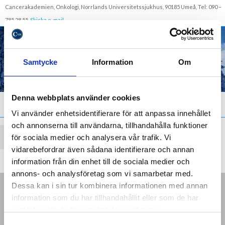
Cancerakademien, Onkologi, Norrlands Universitetssjukhus, 90185 Umeå, Tel: 090 –
785 28 55,
Skicka e-mail
Samtycke
Information
Om
Denna webbplats använder cookies
Meny
Vi använder enhetsidentifierare för att anpassa innehållet
och annonserna till användarna, tillhandahålla funktioner
Gå tillbaka till butiken
för sociala medier och analysera vår trafik. Vi
vidarebefordrar även sådana identifierare och annan
information från din enhet till de sociala medier och
annons- och analysföretag som vi samarbetar med.
Dessa kan i sin tur kombinera informationen med annan
CANCERAKADEMIEN
information som du har tillhandahållit eller som de har
Onkologi
samlat in när du har använt deras tjänster.
Norrlands Universitetssjukhus