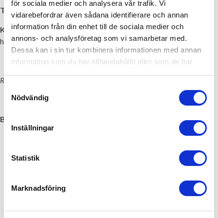
för sociala medier och analysera vår trafik. Vi
Tid:
6-8 november 2019 (v. 45)
vidarebefordrar även sådana identifierare och annan
information från din enhet till de sociala medier och
Kursavgift:
Kursavgiften 7.800 kr exkl moms, och inkluderar
annons- och analysföretag som vi samarbetar med.
helpension (logi samt alla måltider).
Dessa kan i sin tur kombinera informationen med annan
information som du har tillhandahållit eller som de har
samlat in när du har använt deras tjänster.
Resor ombesörjs av deltagarna själva och ingår inte kursavgiften.
Samtyckesval
Nödvändig
Begränsat antal platser, först till kvarn gäller!
Inställningar
Statistik
Marknadsföring