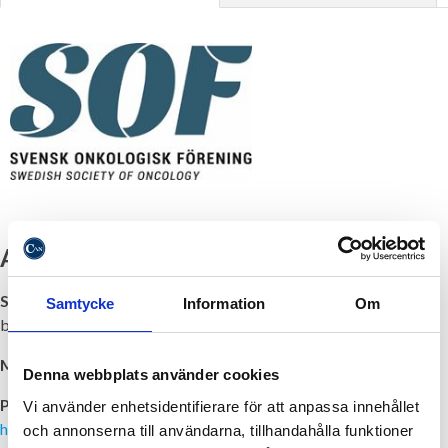
Anmälan till kursen är nu stängd!
Syfte
: Att ge en ”state of the art update” av onkologisk
Samtycke
Information
Om
behandling vid nio tumörsjukdomar
Målgrupp:
Specialister i onkologi
Denna webbplats använder cookies
Plats:
Lejondals Slott, Lejondals Allé 6, 197 34 Bro,
Vi använder enhetsidentifierare för att anpassa innehållet
http://www.lejondalsslott.se/
och annonserna till användarna, tillhandahålla funktioner