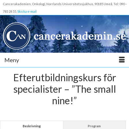
Cancerakademien, Onkologi, Norrlands Universitetssjukhus, 90185 Umeå, Tel: 090 –
785 28 55,
Skicka e-mail
Meny
Efterutbildningskurs för
specialister – ”The small
nine!”
Beskrivning
Program