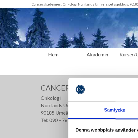
Cancerakademien, Onkologi, Norrlands Universitetssjukhus, 90185 U
Hem
Akademin
Kurser/U
CANCERAKADEMIEN
Onkologi
Norrlands Universitetssjukhus
Samtycke
90185 Umeå
Tel: 090 – 785 28 55
Denna webbplats använder 