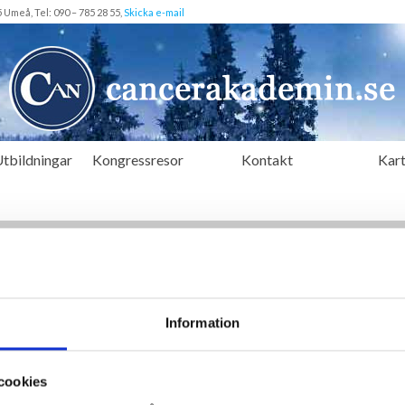
meå, Tel: 090 – 785 28 55,
Skicka e-mail
tbildningar
Kongressresor
Kontakt
Kar
KONTAKTPERSON
Monica Sandström
C
Tel: 090-785 28 55
Information
L
Mobil: 070-640 63 07
Skicka e-mail
cookies
© 2026 Cancerakademin i Norr | All Rights Reserved