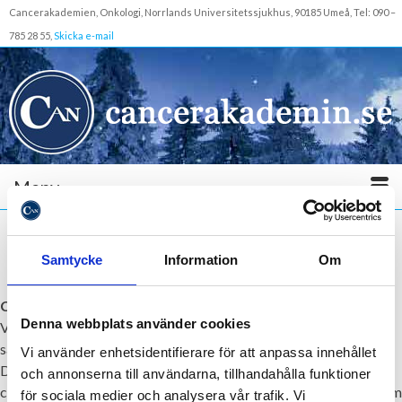
Cancerakademien, Onkologi, Norrlands Universitetssjukhus, 90185 Umeå, Tel: 090 –
785 28 55,
Skicka e-mail
Meny
Samtycke
Information
Om
Cookies
Denna webbplats använder cookies
Vi använder cookies från tredje part för att samla in statistik i
samlad/aggregerad form i analysverktyg som Google Analytics.
Vi använder enhetsidentifierare för att anpassa innehållet
De cookies som används är både permanenta och tillfälliga
och annonserna till användarna, tillhandahålla funktioner
cookies (sessionscookies). Dessa permanenta cookies sparas som
för sociala medier och analysera vår trafik. Vi