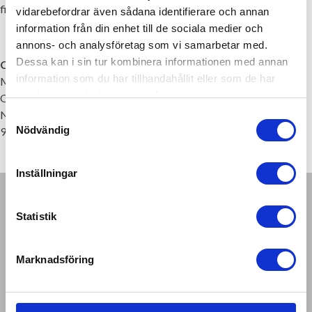
filer på din dator eller mobila enhet i max 24 månader.
vidarebefordrar även sådana identifierare och annan
information från din enhet till de sociala medier och
annons- och analysföretag som vi samarbetar med.
Dessa kan i sin tur kombinera informationen med annan
Cancerakademin
information som du har tillhandahållit eller som de har
Monica Sandström
samlat in när du har använt deras tjänster.
Onkologi
Norrlands Universitetssjukhus
Samtyckesval
Nödvändig
90185 Umeå
Inställningar
CANCERAKADEMIEN
Statistik
Onkologi
Norrlands Universitetssjukhus
90185 Umeå
Marknadsföring
Tel: 090 – 785 28 55
KONTAKTPERSON